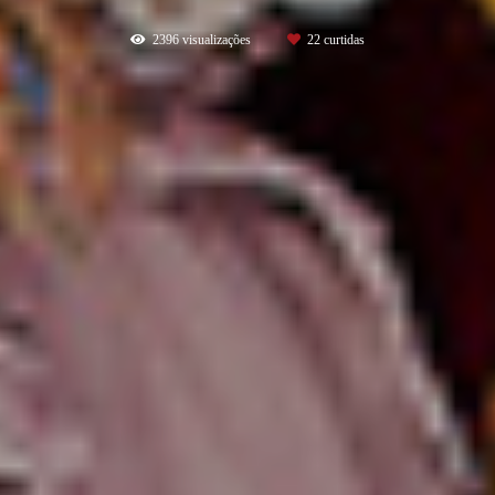
2396
visualizações
22
curtidas