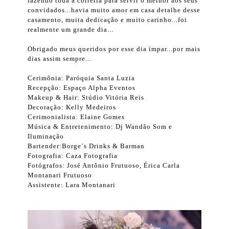
fazendo toda a correria para servir o melhor aos seus
convidados...havia muito amor em casa detalhe desse
casamento, muita dedicação e muito carinho...foi
realmente um grande dia...
Obrigado meus queridos por esse dia ímpar...por mais
dias assim sempre...
Cerimônia: Paróquia Santa Luzia
Recepção: Espaço Alpha Eventos
Makeup & Hair: Stúdio Vitória Reis
Decoração: Kelly Medeiros
Cerimonialista: Elaine Gomes
Música & Entretenimento: Dj Wandão Som e
Iluminação
Bartender:Borge´s Drinks & Barman
Fotografia: Caza Fotografia
Fotógrafos: José Antônio Frutuoso, Érica Carla
Montanari Frutuoso
Assistente: Lara Montanari