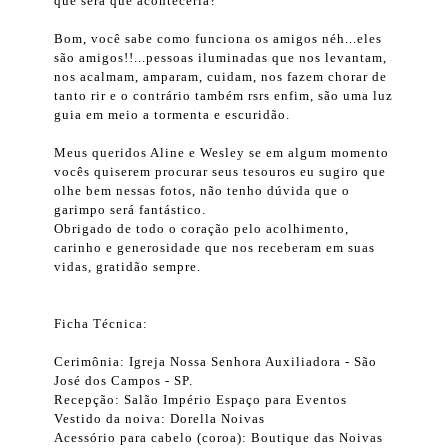
que será que aconteceria?
Bom, você sabe como funciona os amigos néh...eles
são amigos!!...pessoas iluminadas que nos levantam,
nos acalmam, amparam, cuidam, nos fazem chorar de
tanto rir e o contrário também rsrs enfim, são uma luz
guia em meio a tormenta e escuridão.
Meus queridos Aline e Wesley se em algum momento
vocês quiserem procurar seus tesouros eu sugiro que
olhe bem nessas fotos, não tenho dúvida que o
garimpo será fantástico.
Obrigado de todo o coração pelo acolhimento,
carinho e generosidade que nos receberam em suas
vidas, gratidão sempre.
Ficha Técnica:
Cerimônia: Igreja Nossa Senhora Auxiliadora - São
José dos Campos - SP.
Recepção: Salão Império Espaço para Eventos
Vestido da noiva: Dorella Noivas
Acessório para cabelo (coroa): Boutique das Noivas