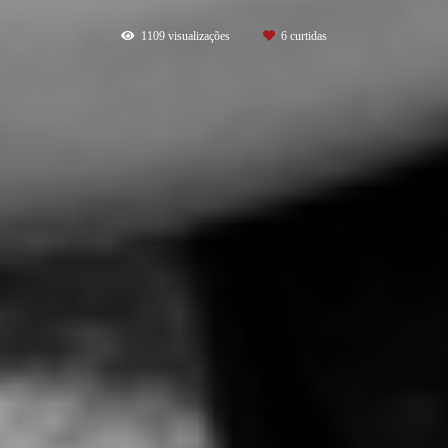
1109
visualizações
6
curtidas