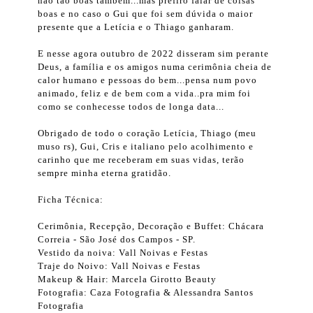
não tão boas também...mas prefiro falar de coisas
boas e no caso o Gui que foi sem dúvida o maior
presente que a Letícia e o Thiago ganharam.
E nesse agora outubro de 2022 disseram sim perante
Deus, a família e os amigos numa cerimônia cheia de
calor humano e pessoas do bem...pensa num povo
animado, feliz e de bem com a vida..pra mim foi
como se conhecesse todos de longa data...
Obrigado de todo o coração Letícia, Thiago (meu
muso rs), Gui, Cris e italiano pelo acolhimento e
carinho que me receberam em suas vidas, terão
sempre minha eterna gratidão.
Ficha Técnica:
Cerimônia, Recepção, Decoração e Buffet: Chácara
Correia - São José dos Campos - SP.
Vestido da noiva: Vall Noivas e Festas
Traje do Noivo: Vall Noivas e Festas
Makeup & Hair: Marcela Girotto Beauty
Fotografia: Caza Fotografia & Alessandra Santos
Fotografia