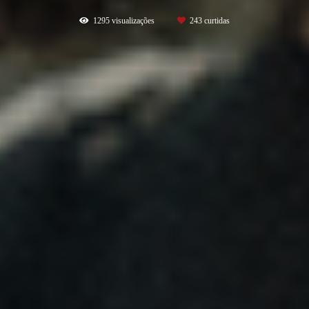
1295
visualizações
243
curtidas