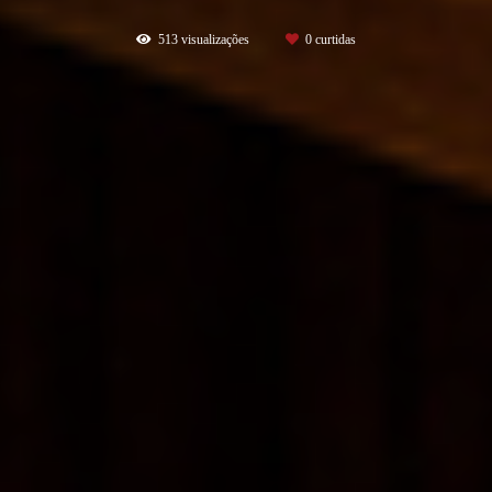
513
visualizações
0
curtidas