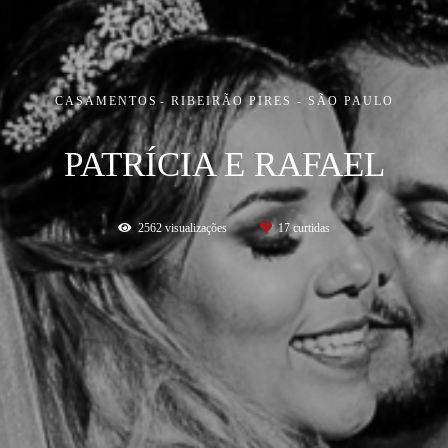
CASAMENTOS
RIBEIRÃO PIRES - SÃO PAULO
PATRÍCIA E RAFAEL
2562
visualizações
17
curtidas