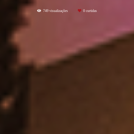
749
visualizações
0
curtidas