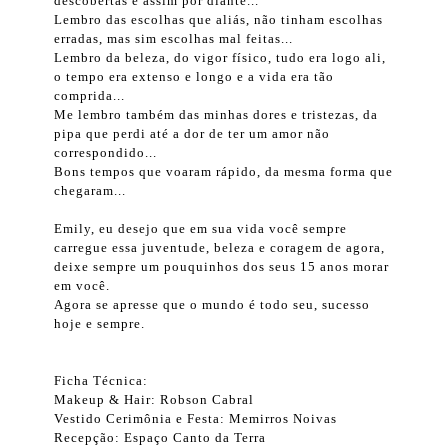
descobertas e assim por diante...
Lembro das escolhas que aliás, não tinham escolhas
erradas, mas sim escolhas mal feitas...
Lembro da beleza, do vigor físico, tudo era logo ali,
o tempo era extenso e longo e a vida era tão
comprida...
Me lembro também das minhas dores e tristezas, da
pipa que perdi até a dor de ter um amor não
correspondido...
Bons tempos que voaram rápido, da mesma forma que
chegaram...
Emily, eu desejo que em sua vida você sempre
carregue essa juventude, beleza e coragem de agora,
deixe sempre um pouquinhos dos seus 15 anos morar
em você.
Agora se apresse que o mundo é todo seu, sucesso
hoje e sempre.
Ficha Técnica:
Makeup & Hair: Robson Cabral
Vestido Cerimônia e Festa: Memirros Noivas
Recepção: Espaço Canto da Terra