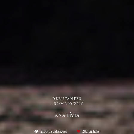
DEBUTANTES
30/MAIO/2019
ANA LÍVIA
2133
visualizações
202
curtidas