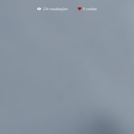
234
visualizações
0
curtidas