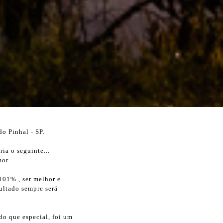
o Pinhal - SP.
ia o seguinte...
mor.
 101% , ser melhor e
sultado sempre será
 do que especial, foi um