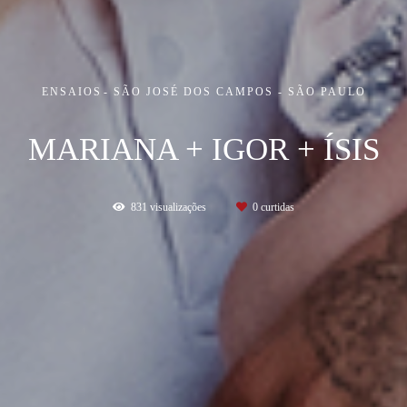
ENSAIOS
SÃO JOSÉ DOS CAMPOS - SÃO PAULO
MARIANA + IGOR + ÍSIS
831
visualizações
0
curtidas