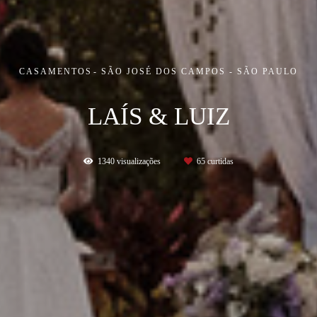
CASAMENTOS
SÃO JOSÉ DOS CAMPOS - SÃO PAULO
LAÍS & LUIZ
1340
visualizações
65
curtidas