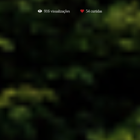
916
visualizações
54
curtidas