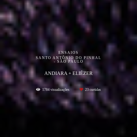
ENSAIOS
SANTO ANTÔNIO DO PINHAL
- SÃO PAULO
ANDIARA + ELIÉZER
1784
visualizações
23
curtidas