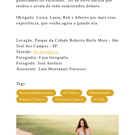
poderíamos ter escolhido...foi de novo um dia que
rendeu e acima de tudo surpreendeu demais...
Obrigado Luíza, Laura, Reh e Alberto por mais essa
experiência, que venha agora o grande dia.
Locação: Parque da Cidade Roberto Burle Marx - São
José dos Campos - SP.
Vestido:
Só Elegância
Fotografia: Caza fotografia
Fotógrafo: José Antônio
Assistente: Lara Montanari Frutuoso
Tags
#ensaiodebutante
#15anos
#debutante
#meus15anos
#ensaio15anos
#15th